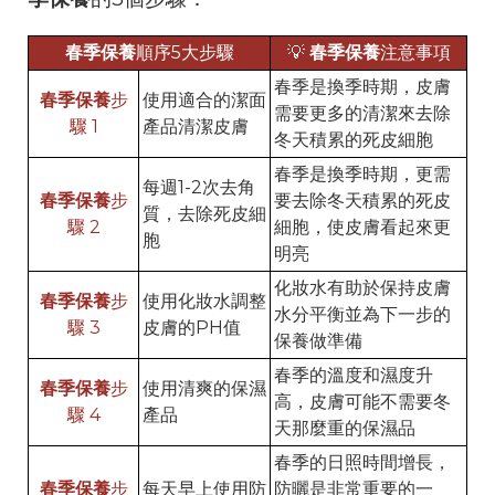
春季保養
順序5大步驟
💡
春季保養
注意事項
春季是換季時期，皮膚
春季保養
步
使用適合的潔面
需要更多的清潔來去除
驟 1
產品清潔皮膚
冬天積累的死皮細胞
春季是換季時期，更需
每週1-2次去角
春季保養
步
要去除冬天積累的死皮
質，去除死皮細
驟 2
細胞，使皮膚看起來更
胞
明亮
化妝水有助於保持皮膚
春季保養
步
使用化妝水調整
水分平衡並為下一步的
驟 3
皮膚的PH值
保養做準備
春季的溫度和濕度升
春季保養
步
使用清爽的保濕
高，皮膚可能不需要冬
驟 4
產品
天那麼重的保濕品
春季的日照時間增長，
春季保養
步
每天早上使用防
防曬是非常重要的一