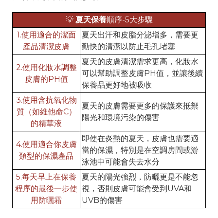
💡
夏天保養
順序-5大步驟
1.使用適合的潔面
夏天出汗和皮脂分泌增多，需要更
產品清潔皮膚
勤快的清潔以防止毛孔堵塞
夏天的皮膚清潔需求更高，化妝水
2.使用化妝水調整
可以幫助調整皮膚PH值，並讓後續
皮膚的PH值
保養品更好地被吸收
3.使用含抗氧化物
夏天的皮膚需要更多的保護來抵禦
質（如維他命C）
陽光和環境污染的傷害
的精華液
即使在炎熱的夏天，皮膚也需要適
4.使用適合你皮膚
當的保濕，特別是在空調房間或游
類型的保濕產品
泳池中可能會失去水分
5.每天早上在保養
夏天的陽光強烈，防曬更是不能忽
程序的最後一步使
視，否則皮膚可能會受到UVA和
用防曬霜
UVB的傷害