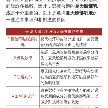
面臨許多挑戰。因此，選擇合適的
夏天臉部乳
液
是十分重要的。以下是選擇
夏天臉部乳液
的
一些注意事項和相對應的原因：
💡 夏天臉部乳液 5大保養重點推薦
1.輕盈不黏膩的質
夏天出汗和皮脂分泌增多，需要更
地
勤快的清潔以防止毛孔堵塞
空調、風扇等使得肌膚容易水分流
2.保濕效果
失，夏天臉部乳液的保濕效果就顯
得尤為重要
夏天陽光較為強烈，選擇帶有防曬
3.防曬功能
功能的夏天臉部乳液可以提供額外
的防曬保護
避免選擇含有刺激性或可能引起過
4.無刺激成分
敏反應的成分的夏天臉部乳液，以
減少對皮膚的潛在刺激