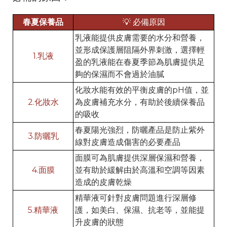
春夏保養品
💡 必備原因
乳液能提供皮膚需要的水分和營養，
並形成保護層阻隔外界刺激，選擇輕
1.乳液
盈的乳液能在春夏季節為肌膚提供足
夠的保濕而不會過於油膩
化妝水能有效的平衡皮膚的pH值，並
2.化妝水
為皮膚補充水分，有助於後續保養品
的吸收
春夏陽光強烈，防曬產品是防止紫外
3.防曬乳
線對皮膚造成傷害的必要產品
面膜可為肌膚提供深層保濕和營養，
4.面膜
並有助於緩解由於高溫和空調等因素
造成的皮膚乾燥
精華液可針對皮膚問題進行深層修
5.精華液
護，如美白、保濕、抗老等，並能提
升皮膚的狀態