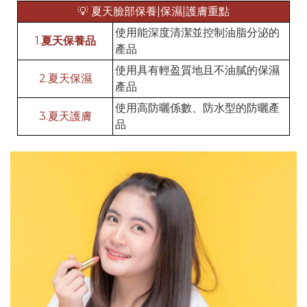
💡 夏天臉部保養|保濕|護膚重點
使用能深度清潔並控制油脂分泌的
1.
夏天保養品
產品
使用具有輕盈質地且不油膩的保濕
2.夏天保濕
產品
使用高防曬係數、防水型的防曬產
3.夏天護膚
品