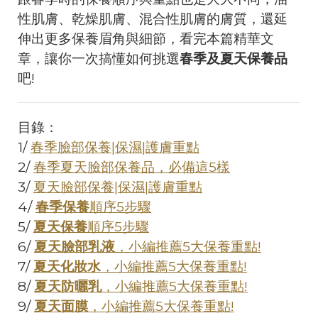
性肌膚、乾燥肌膚、混合性肌膚的膚質，還延
伸出更多保養眉角與細節，看完本篇精華文
章，讓你一次搞懂如何挑選
春季及夏天保養品
吧!
目錄：
1/
春季臉部保養|保濕|護膚重點
2/
春季夏天臉部保養品，必備這5樣
3/
夏天臉部保養|保濕|護膚重點
4/
春季保養
順序5步驟
5/
夏天保養
順序5步驟
6/
夏天臉部乳液
，小編推薦5大保養重點!
7/
夏天化妝水
，小編推薦5大保養重點!
8/
夏天防曬乳
，小編推薦5大保養重點!
9/
夏天面膜
，小編推薦5大保養重點!