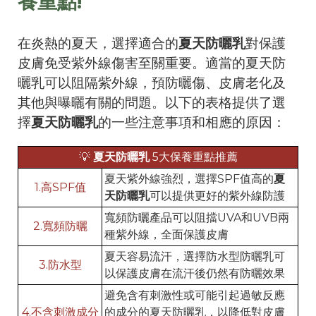
養重點!
在炎熱的夏天，選擇適合的
夏天防曬乳
對保護
皮膚免受紫外線傷害至關重要。適當的夏天防
曬乳可以阻隔紫外線，預防曬傷、皮膚老化及
其他與曝曬有關的問題。以下的表格提供了選
擇
夏天防曬乳
的一些注意事項和相應的原因：
💡
夏天防曬乳
5大保養重點推薦
夏天紫外線強烈，選擇SPF值高的
夏
1.高SPF值
天防曬乳
可以提供更好的紫外線防護
寬頻防曬產品可以阻擋UVA和UVB兩
2.寬頻防曬
種紫外線，全面保護皮膚
夏天容易流汗，選擇防水型防曬乳可
3.防水型
以保護皮膚在流汗後仍然有防曬效果
避免含有刺激性或可能引起過敏反應
4.不含刺激成分
的成分的夏天防曬乳，以降低對皮膚