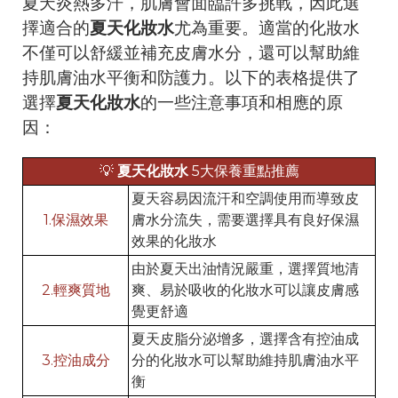
夏天炎熱多汗，肌膚會面臨許多挑戰，因此選
擇適合的
夏天化妝水
尤為重要。適當的化妝水
不僅可以舒緩並補充皮膚水分，還可以幫助維
持肌膚油水平衡和防護力。以下的表格提供了
選擇
夏天化妝水
的一些注意事項和相應的原
因：
💡
夏天化妝水
5大保養重點推薦
夏天容易因流汗和空調使用而導致皮
1.保濕效果
膚水分流失，需要選擇具有良好保濕
效果的化妝水
由於夏天出油情況嚴重，選擇質地清
2.輕爽質地
爽、易於吸收的化妝水可以讓皮膚感
覺更舒適
夏天皮脂分泌增多，選擇含有控油成
3.控油成分
分的化妝水可以幫助維持肌膚油水平
衡