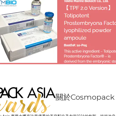
關於Cosmopack