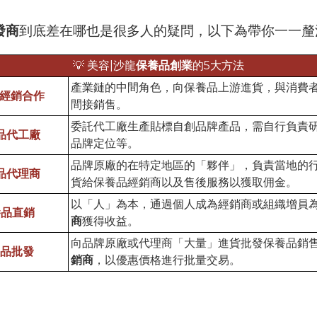
發商
到底差在哪也是很多人的疑問，以下為帶你一一釐
💡 美容|沙龍
保養品創業
的5大方法
產業鏈的中間角色，向保養品上游進貨，與消費
經銷合作
間接銷售。
委託代工廠生產貼標自創品牌產品，需自行負責
品代工廠
品牌定位等。
品牌原廠的在特定地區的「夥伴」，負責當地的
品代理商
貨給保養品經銷商以及售後服務以獲取佣金。
以「人」為本，通過個人成為經銷商或組織增員
養品直銷
商
獲得收益。
向品牌原廠或代理商「大量」進貨批發保養品銷
品批發
銷商
，以優惠價格進行批量交易。