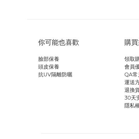
你可能也喜歡
購買
臉部保養
領取
頭皮保養
會員
抗UV隔離防曬
QA常
運送
退換
30天
隱私