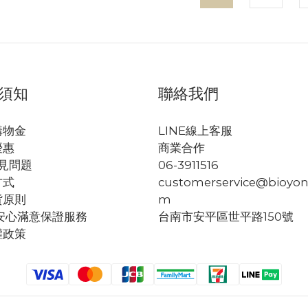
須知
聯絡我們
購物金
LINE線上客服
優惠
商業合作
見問題
06-3911516
方式
customerservice@bioyon
貨原則
m
安心滿意保證服務
台南市安平區世平路150號
權政策