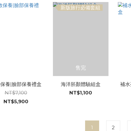
新版旅行必備套組
售完
保養|臉部保養禮盒
海洋胚顏體驗組盒
補水
NT$7,100
NT$1,100
NT$5,900
1
2